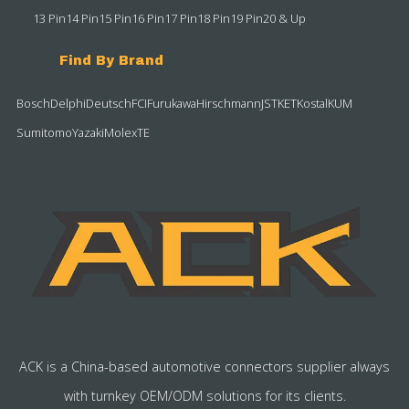
13 Pin
14 Pin
15 Pin
16 Pin
17 Pin
18 Pin
19 Pin
20 & Up
Find By Brand
Bosch
Delphi
Deutsch
FCI
Furukawa
Hirschmann
JST
KET
Kostal
KUM
Sumitomo
Yazaki
Molex
TE
ACK is a China-based automotive connectors supplier always
with turnkey OEM/ODM solutions for its clients.