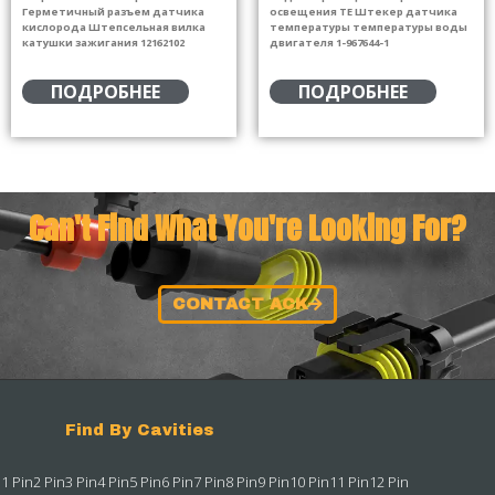
Герметичный разъем датчика
освещения TE Штекер датчика
кислорода Штепсельная вилка
температуры температуры воды
катушки зажигания 12162102
двигателя 1-967644-1
ПОДРОБНЕЕ
ПОДРОБНЕЕ
Can't Find What You're Looking For?
CONTACT ACK
Find By Cavities
1 Pin
2 Pin
3 Pin
4 Pin
5 Pin
6 Pin
7 Pin
8 Pin
9 Pin
10 Pin
11 Pin
12 Pin