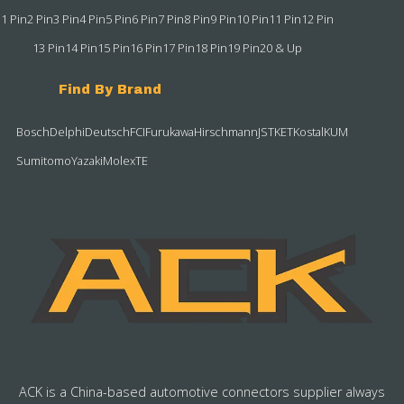
1 Pin
2 Pin
3 Pin
4 Pin
5 Pin
6 Pin
7 Pin
8 Pin
9 Pin
10 Pin
11 Pin
12 Pin
13 Pin
14 Pin
15 Pin
16 Pin
17 Pin
18 Pin
19 Pin
20 & Up
Find By Brand
Bosch
Delphi
Deutsch
FCI
Furukawa
Hirschmann
JST
KET
Kostal
KUM
Sumitomo
Yazaki
Molex
TE
ACK is a China-based automotive connectors supplier always