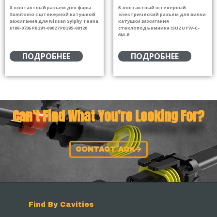
8-контактный разъем для фары
6-контактный штекерный
Sumitomo с штекерной катушкой
электрический разъем для вилки
зажигания для Nissan Sylphy Teana
катушки зажигания
6188-0736 PB291-08027 PB295-08120
стеклоподъемника ISUZU FW-C-
6M-B
ПОДРОБНЕЕ
ПОДРОБНЕЕ
Can't Find What You're Looking For?
CONTACT ACK
Find By Cavities