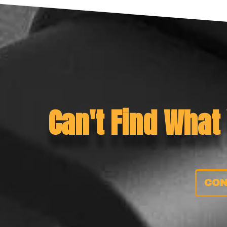
Can't Find What
CON