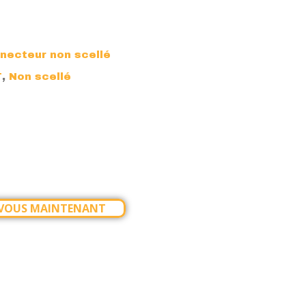
necteur non scellé
,
T
Non scellé
-VOUS MAINTENANT