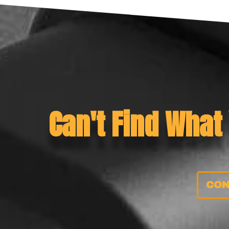
Can't Find What
CON