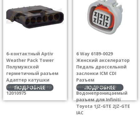
6-контактный Aptiv
6 Way 6189-0029
Weather Pack Tower
Женский акселератор
Полумужской
Педаль дроссельной
герметичный разъем
заслонки ICM CDI
Адаптер катушки
Разъем
зажигания Штекер
воспламенителя
ПОДРОБНЕЕ
ПОДРОБНЕЕ
12010975
Водонепроницаемый
разъем для Infiniti
Toyota 1JZ-GTE 2JZ-GTE
IAC