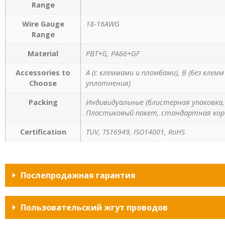
Range
Wire Gauge
18-16AWG
Range
Material
PBT+G, PA66+GF
Accessories to
A (с клеммами и пломбами), B (без клем
Choose
уплотнения)
Packing
Индивидуальные (блистерная упаковка, 
Пластиковый пакет, стандартная кор
Certification
TUV, TS16949, ISO14001, RoHS
Послепродажная гарантия
Пользовательский жгут проводов