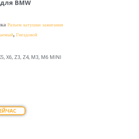
 для BMW
ика
Разъем катушки зажигания
,
цаемый
Гнездовой
X5, X6, Z3, Z4, M3, M6 MINI
ЕЙЧАС