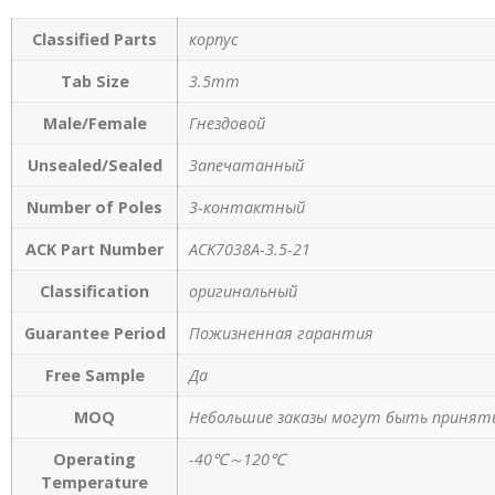
Classified Parts
корпус
Tab Size
3.5mm
Male/Female
Гнездовой
Unsealed/Sealed
Запечатанный
Number of Poles
3-контактный
ACK Part Number
ACK7038A-3.5-21
Classification
оригинальный
Guarantee Period
Пожизненная гарантия
Free Sample
Да
MOQ
Небольшие заказы могут быть приняты
Operating
-40℃～120℃
Temperature