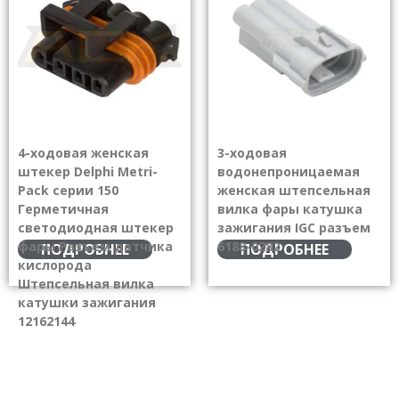
4-ходовая женская
3-ходовая
штекер Delphi Metri-
водонепроницаемая
Pack серии 150
женская штепсельная
Герметичная
вилка фары катушка
светодиодная штекер
зажигания IGC разъем
фары Разъем датчика
6188-0282
ПОДРОБНЕЕ
ПОДРОБНЕЕ
кислорода
Штепсельная вилка
катушки зажигания
12162144