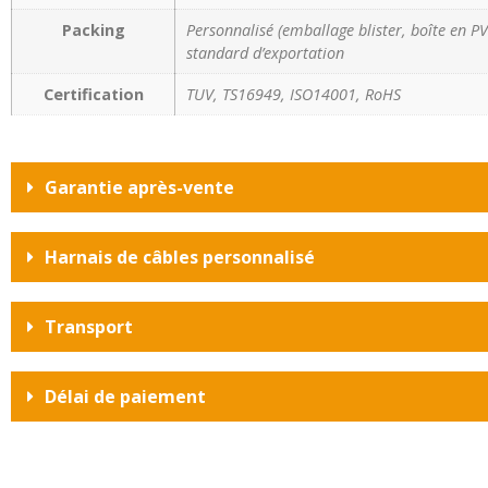
Packing
Personnalisé (emballage blister, boîte en PVC
standard d’exportation
Certification
TUV, TS16949, ISO14001, RoHS
Garantie après-vente
Harnais de câbles personnalisé
Transport
Délai de paiement