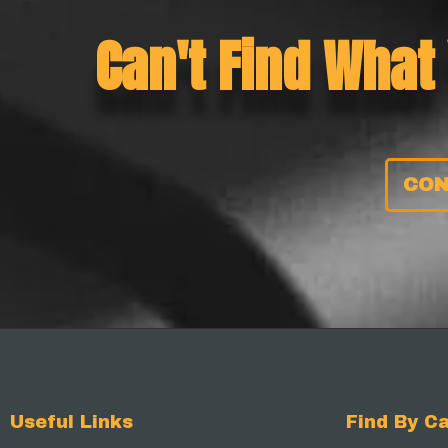
Can't Find What
CON
Useful Links
Find By Ca