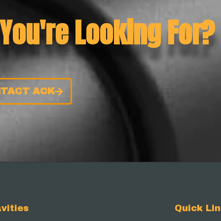
 You're Looking For?
TACT ACK
vities
Quick Li