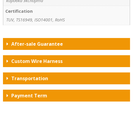
коробка экспорта
Certification
TUV, TS16949, ISO14001, RoHS
After-sale Guarantee
Custom Wire Harness
Transportation
Payment Term