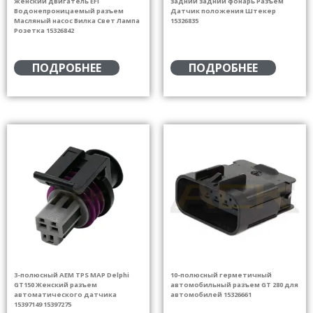
женский двигатель EFI
задний задний фонарь Разъем
Водонепроницаемый разъем
Датчик положения Штекер
Масляный насос Вилка Свет Лампа
15326835
Розетка 15326842
ПОДРОБНЕЕ
ПОДРОБНЕЕ
3-полюсный AEM TPS MAP Delphi
10-полюсный герметичный
GT150 Женский разъем
автомобильный разъем GT 280 для
автоматического датчика
автомобилей 15326661
15397149 15397275