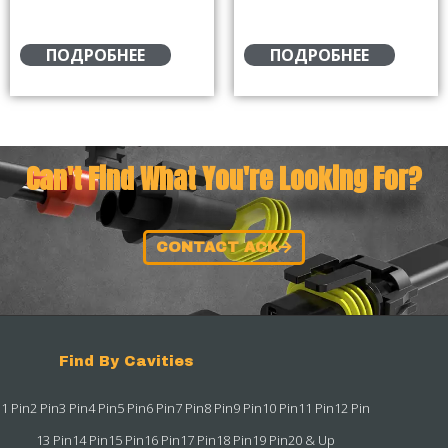
ПОДРОБНЕЕ
ПОДРОБНЕЕ
Can't Find What You're Looking For?
CONTACT ACK
Find By Cavities
1 Pin
2 Pin
3 Pin
4 Pin
5 Pin
6 Pin
7 Pin
8 Pin
9 Pin
10 Pin
11 Pin
12 Pin
13 Pin
14 Pin
15 Pin
16 Pin
17 Pin
18 Pin
19 Pin
20 & Up