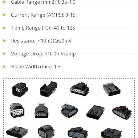
Cable Range (mm2): 0.35-1.0
Current Range (AMPS): 0-15
Temp Range (℃): -40 to 125
Resistance: <10mΩ@20mV
Voltage Drop: <10.0mV/amp
Blade Width (mm): 1.5