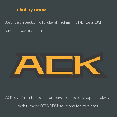
Find By Brand
Bosch
Delphi
Deutsch
FCI
Furukawa
Hirschmann
JST
KET
Kostal
KUM
Sumitomo
Yazaki
Molex
TE
ACK is a China-based automotive connectors supplier always
with turnkey OEM/ODM solutions for its clients.