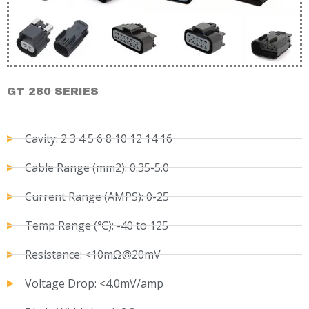
GT 280 SERIES
Cavity: 2 3 4 5 6 8 10 12 14 16
Cable Range (mm2): 0.35-5.0
Current Range (AMPS): 0-25
Temp Range (℃): -40 to 125
Resistance: <10mΩ@20mV
Voltage Drop: <4.0mV/amp