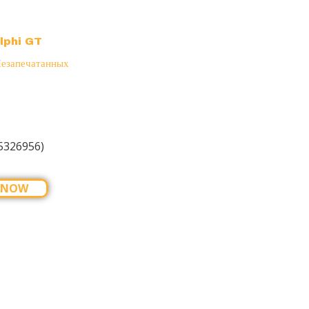
elphi GT
езапечатанных
5326956)
 NOW