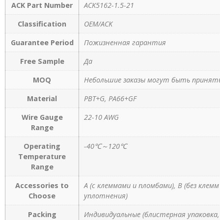
ACK Part Number
ACK5162-1.5-21
Classification
OEM/ACK
Guarantee Period
Пожизненная гарантия
Free Sample
Да
MOQ
Небольшие заказы могут быть приняты
Material
PBT+G, PA66+GF
Wire Gauge
22-10 AWG
Range
Operating
-40℃～120℃
Temperature
Range
Accessories to
A (с клеммами и пломбами), B (без клем
Choose
уплотнения)
Packing
Индивидуальные (блистерная упаковка, 