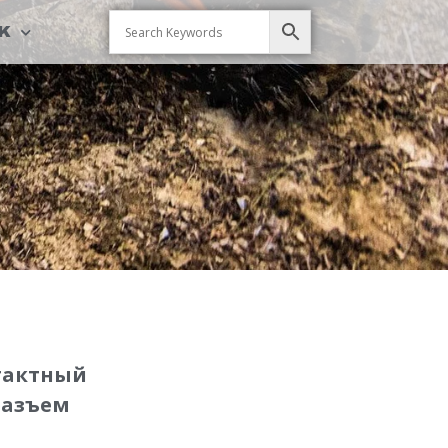
CK
нтактный
разъем