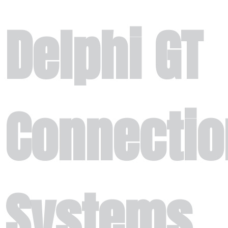
Delphi GT
Connectio
Systems