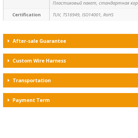
Пластиковый пакет, стандартная кор
Certification
TUV, TS16949, ISO14001, RoHS
After-sale Guarantee
Custom Wire Harness
Transportation
Payment Term