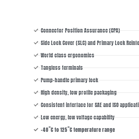
Connector Position Assurance (CPA)
Side Lock Cover (SLC) and Primary Lock Reinf
World class ergonomics
Tangless terminals
Pump-handle primary lock
High density, low profile packaging
Consistent interface for SAE and ISO applicat
Low energy, low voltage capability
-40˚C to 125˚C temperature range