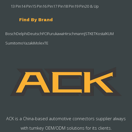
13 Pin
14 Pin
15 Pin
16 Pin
17 Pin
18 Pin
19 Pin
20 & Up
Find By Brand
Bosch
Delphi
Deutsch
FCI
Furukawa
Hirschmann
JST
KET
Kostal
KUM
Sumitomo
Yazaki
Molex
TE
ACK is a China-based automotive connectors supplier always
with turnkey OEM/ODM solutions for its clients.