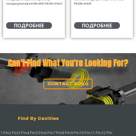
кондиционера 6188-0551 PB291-01027
PB295-01020
ПОДРОБНЕЕ
ПОДРОБНЕЕ
Can't Find What You're Looking For?
CONTACT ACK
Find By Cavities
1 Pin
2 Pin
3 Pin
4 Pin
5 Pin
6 Pin
7 Pin
8 Pin
9 Pin
10 Pin
11 Pin
12 Pin