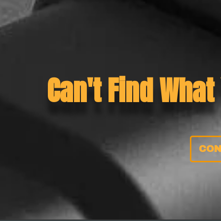
Can't Find What
CON