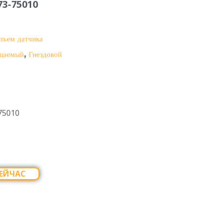
73-75010
зъем датчика
,
цаемый
Гнездовой
75010
ЕЙЧАС