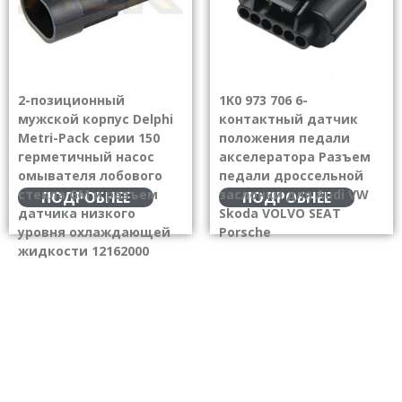
2-позиционный
1K0 973 706 6-
мужской корпус Delphi
контактный датчик
Metri-Pack серии 150
положения педали
герметичный насос
акселератора Разъем
омывателя лобового
педали дроссельной
стекла GM и разъем
заслонки для Audi VW
ПОДРОБНЕЕ
ПОДРОБНЕЕ
датчика низкого
Skoda VOLVO SEAT
уровня охлаждающей
Porsche
жидкости 12162000