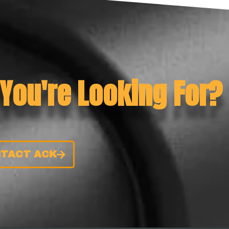
 You're Looking For?
TACT ACK