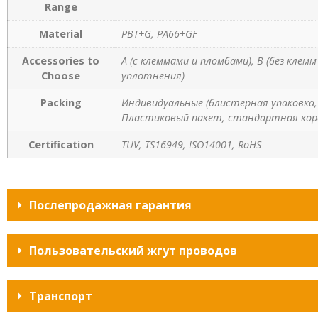
Range
Material
PBT+G, PA66+GF
Accessories to
A (с клеммами и пломбами), B (без клем
Choose
уплотнения)
Packing
Индивидуальные (блистерная упаковка, 
Пластиковый пакет, стандартная кор
Certification
TUV, TS16949, ISO14001, RoHS
Послепродажная гарантия
Пользовательский жгут проводов
Транспорт