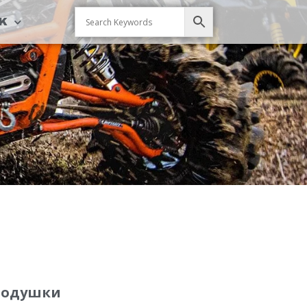
CK
 подушки