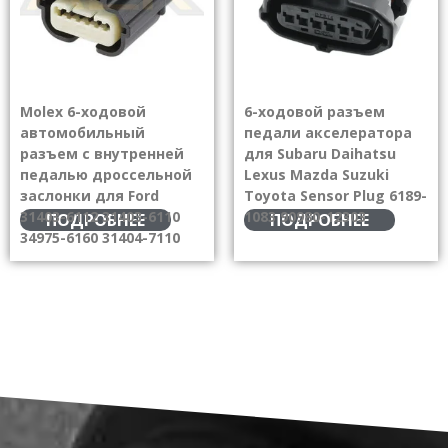
Molex 6-ходовой
6-ходовой разъем
автомобильный
педали акселератора
разъем с внутренней
для Subaru Daihatsu
педалью дроссельной
Lexus Mazda Suzuki
заслонки для Ford
Toyota Sensor Plug 6189-
31403-6112 31403-6110
1083 90980-12303
ПОДРОБНЕЕ
ПОДРОБНЕЕ
34975-6160 31404-7110