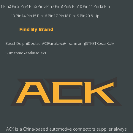
1 Pin
2 Pin
3 Pin
4 Pin
5 Pin
6 Pin
7 Pin
8 Pin
9 Pin
10 Pin
11 Pin
12 Pin
13 Pin
14 Pin
15 Pin
16 Pin
17 Pin
18 Pin
19 Pin
20 & Up
Find By Brand
Bosch
Delphi
Deutsch
FCI
Furukawa
Hirschmann
JST
KET
Kostal
KUM
Sumitomo
Yazaki
Molex
TE
ACK is a China-based automotive connectors supplier always