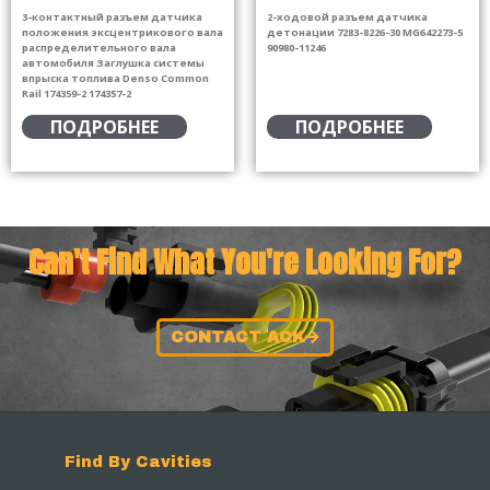
3-контактный разъем датчика
2-ходовой разъем датчика
положения эксцентрикового вала
детонации 7283-8226-30 MG642273-5
распределительного вала
90980-11246
автомобиля Заглушка системы
впрыска топлива Denso Common
Rail 174359-2 174357-2
ПОДРОБНЕЕ
ПОДРОБНЕЕ
Can't Find What You're Looking For?
CONTACT ACK
Find By Cavities