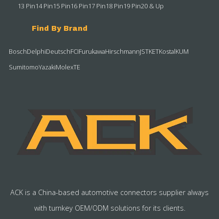
13 Pin
14 Pin
15 Pin
16 Pin
17 Pin
18 Pin
19 Pin
20 & Up
Find By Brand
Bosch
Delphi
Deutsch
FCI
Furukawa
Hirschmann
JST
KET
Kostal
KUM
Sumitomo
Yazaki
Molex
TE
ACK is a China-based automotive connectors supplier always
with turnkey OEM/ODM solutions for its clients.