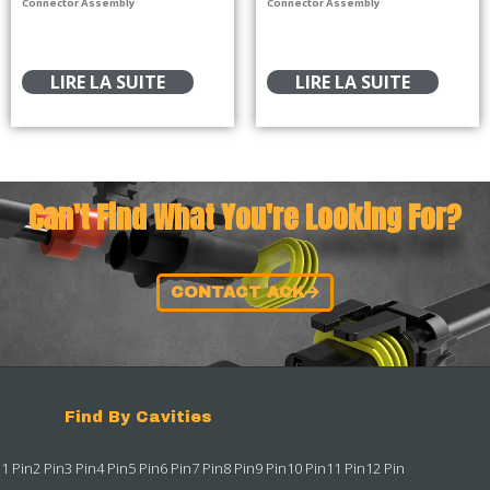
Connector Assembly
Connector Assembly
LIRE LA SUITE
LIRE LA SUITE
Can't Find What You're Looking For?
CONTACT ACK
Find By Cavities
1 Pin
2 Pin
3 Pin
4 Pin
5 Pin
6 Pin
7 Pin
8 Pin
9 Pin
10 Pin
11 Pin
12 Pin