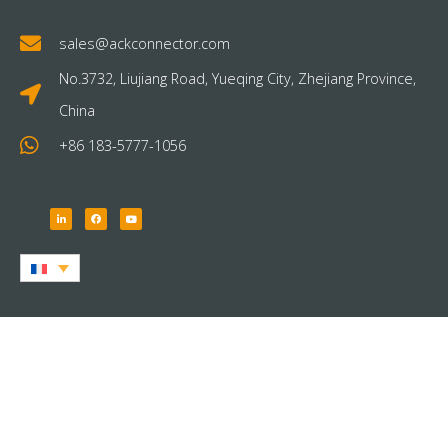
sales@ackconnector.com
No.3732, Liujiang Road, Yueqing City, Zhejiang Province,
China
+86 183-5777-1056