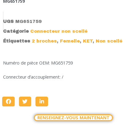
MG651759
UGS
MG651759
Catégorie
Connecteur non scellé
Étiquettes
2 broches
,
Femelle
,
KET
,
Non scellé
Numéro de pièce OEM: MG651759
Connecteur d’accouplement: /
RENSEIGNEZ-VOUS MAINTENANT