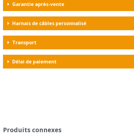
Garantie après-vente
Harnais de câbles personnalisé
Transport
Délai de paiement
Produits connexes