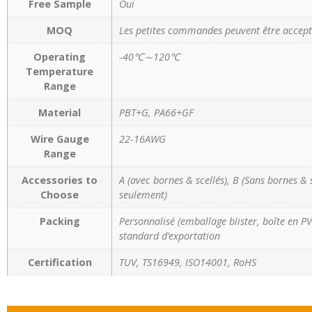
Free Sample
Oui
MOQ
Les petites commandes peuvent être accept
Operating
-40℃～120℃
Temperature
Range
Material
PBT+G, PA66+GF
Wire Gauge
22-16AWG
Range
Accessories to
A (avec bornes & scellés), B (Sans bornes & 
Choose
seulement)
Packing
Personnalisé (emballage blister, boîte en PVC
standard d’exportation
Certification
TUV, TS16949, ISO14001, RoHS