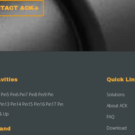
TACT ACK
vities
Quick Li
 Pin
5 Pin
6 Pin
7 Pin
8 Pin
9 Pin
Solutions
Pin
13 Pin
14 Pin
15 Pin
16 Pin
17 Pin
About ACK
& Up
FAQ
Download
rand