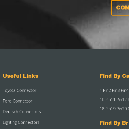
CON
Useful Links
Find By Ca
Toyota Connector
1 Pin
2 Pin
3 Pin
4
10 Pin
11 Pin
12 
Ford Connector
18 Pin
19 Pin
20 
Deutsch Connectors
Lighting Connectors
Find By B