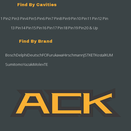
Find By Cavities
1 Pin
2 Pin
3 Pin
4 Pin
5 Pin
6 Pin
7 Pin
8 Pin
9 Pin
10 Pin
11 Pin
12 Pin
13 Pin
14 Pin
15 Pin
16 Pin
17 Pin
18 Pin
19 Pin
20 & Up
Find By Brand
Bosch
Delphi
Deutsch
FCI
Furukawa
Hirschmann
JST
KET
Kostal
KUM
Sumitomo
Yazaki
Molex
TE