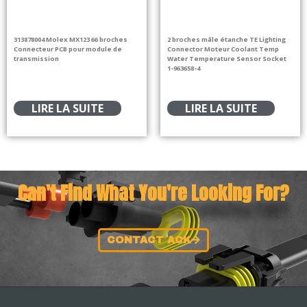
313878004 Molex MX123 66 broches
2 broches mâle étanche TE Lighting
Connecteur PCB pour module de
Connector Moteur Coolant Temp
transmission
Water Temperature Sensor Socket
1-963658-4
LIRE LA SUITE
LIRE LA SUITE
Can't Find What You're Looking For?
CONTACT ACK