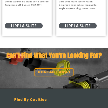
Connecteur mâle blanc série scellée
2 broches mâle scellé Yazaki
Sumitomo MT 2 voies 6187-2311
éclairage connecteur manivelle
angle capteur plug 7282-8120-40
LIRE LA SUITE
LIRE LA SUITE
Can't Find What You're Looking For?
CONTACT ACK
Find By Cavities