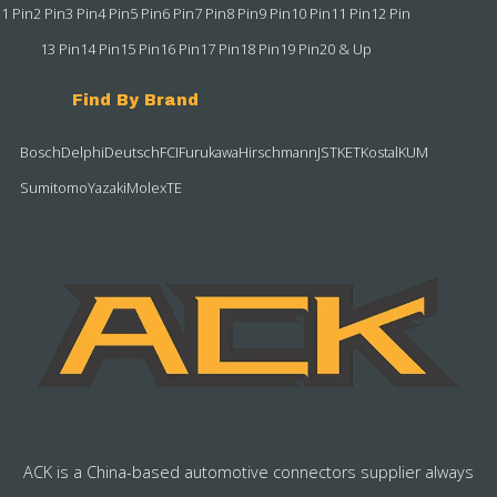
1 Pin
2 Pin
3 Pin
4 Pin
5 Pin
6 Pin
7 Pin
8 Pin
9 Pin
10 Pin
11 Pin
12 Pin
13 Pin
14 Pin
15 Pin
16 Pin
17 Pin
18 Pin
19 Pin
20 & Up
Find By Brand
Bosch
Delphi
Deutsch
FCI
Furukawa
Hirschmann
JST
KET
Kostal
KUM
Sumitomo
Yazaki
Molex
TE
ACK is a China-based automotive connectors supplier always