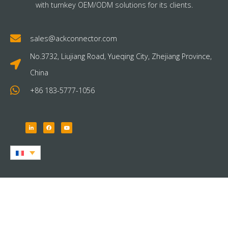
with turnkey OEM/ODM solutions for its clients.
sales@ackconnector.com
No.3732, Liujiang Road, Yueqing City, Zhejiang Province,
China
+86 183-5777-1056