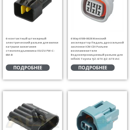
6-контактный штекерный
6 Way 6189-0029 Женский
электрический разъем для вилки
акселератор Педаль дроссельной
катушки зажигания
заслонки ICM CDI Разъем
стеклоподъемника ISUZU FW-C-
воспламенителя
6M-B
Водонепроницаемый разъем для
Infiniti Toyota 1JZ-GTE 2JZ-GTE IAC
ПОДРОБНЕЕ
ПОДРОБНЕЕ