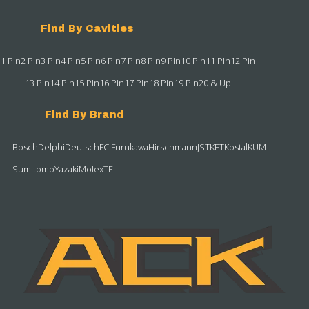
Find By Cavities
1 Pin
2 Pin
3 Pin
4 Pin
5 Pin
6 Pin
7 Pin
8 Pin
9 Pin
10 Pin
11 Pin
12 Pin
13 Pin
14 Pin
15 Pin
16 Pin
17 Pin
18 Pin
19 Pin
20 & Up
Find By Brand
Bosch
Delphi
Deutsch
FCI
Furukawa
Hirschmann
JST
KET
Kostal
KUM
Sumitomo
Yazaki
Molex
TE