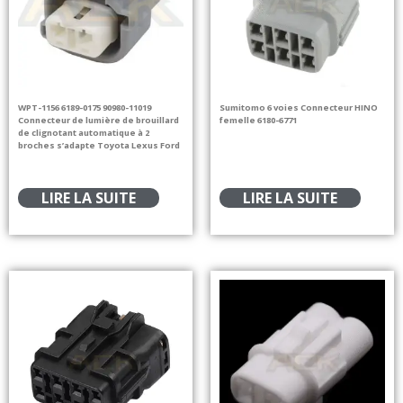
WPT-1156 6189-0175 90980-11019
Sumitomo 6 voies Connecteur HINO
Connecteur de lumière de brouillard
femelle 6180-6771
de clignotant automatique à 2
broches s’adapte Toyota Lexus Ford
LIRE LA SUITE
LIRE LA SUITE