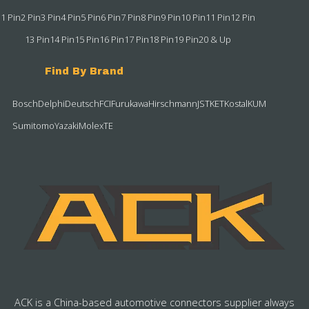
1 Pin
2 Pin
3 Pin
4 Pin
5 Pin
6 Pin
7 Pin
8 Pin
9 Pin
10 Pin
11 Pin
12 Pin
13 Pin
14 Pin
15 Pin
16 Pin
17 Pin
18 Pin
19 Pin
20 & Up
Find By Brand
Bosch
Delphi
Deutsch
FCI
Furukawa
Hirschmann
JST
KET
Kostal
KUM
Sumitomo
Yazaki
Molex
TE
ACK is a China-based automotive connectors supplier always