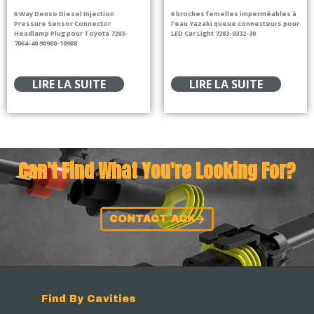
6 Way Denso Diesel Injection
6 broches femelles imperméables à
Pressure Sensor Connector
l’eau Yazaki queue connecteurs pour
Headlamp Plug pour Toyota 7283-
LED Car Light 7283-9332-30
7064-40 90980-10988
LIRE LA SUITE
LIRE LA SUITE
Can't Find What You're Looking For?
CONTACT ACK
Find By Cavities