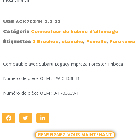
FW-C-D3F-B
UGS
ACK7034K-2.3-21
Catégorie
Connecteur de bobine d’allumage
Étiquettes
3 Broches
,
étanche
,
Femelle
,
Furukawa
Compatible avec Subaru Legacy Impreza Forester Tribeca
Numéro de pièce OEM : FW-C-D3F-B
Numéro de pièce OEM : 3-1703639-1
RENSEIGNEZ-VOUS MAINTENANT