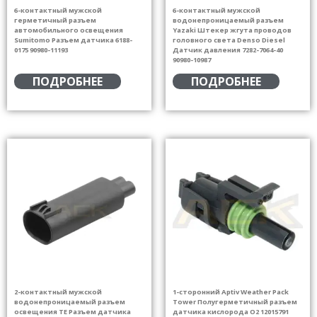
6-контактный мужской
6-контактный мужской
герметичный разъем
водонепроницаемый разъем
автомобильного освещения
Yazaki Штекер жгута проводов
Sumitomo Разъем датчика 6188-
головного света Denso Diesel
0175 90980-11193
Датчик давления 7282-7064-40
90980-10987
ПОДРОБНЕЕ
ПОДРОБНЕЕ
2-контактный мужской
1-сторонний Aptiv Weather Pack
водонепроницаемый разъем
Tower Полугерметичный разъем
освещения TE Разъем датчика
датчика кислорода O2 12015791