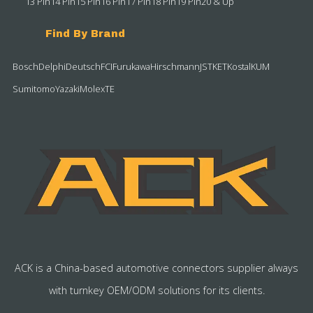
13 Pin
14 Pin
15 Pin
16 Pin
17 Pin
18 Pin
19 Pin
20 & Up
Find By Brand
Bosch
Delphi
Deutsch
FCI
Furukawa
Hirschmann
JST
KET
Kostal
KUM
Sumitomo
Yazaki
Molex
TE
ACK is a China-based automotive connectors supplier always
with turnkey OEM/ODM solutions for its clients.