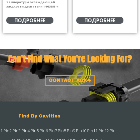
температуры охлаждающей
жидкости двигателя 1-963658-4
ПОДРОБНЕЕ
ПОДРОБНЕЕ
Can't Find What You're Looking For?
CONTACT ACK
Find By Cavities
1 Pin
2 Pin
3 Pin
4 Pin
5 Pin
6 Pin
7 Pin
8 Pin
9 Pin
10 Pin
11 Pin
12 Pin