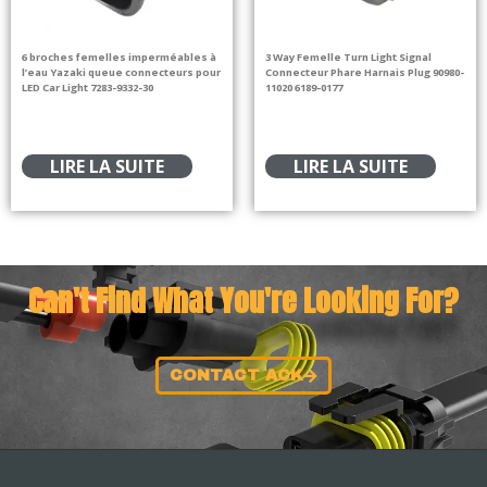
6 broches femelles imperméables à
3 Way Femelle Turn Light Signal
l’eau Yazaki queue connecteurs pour
Connecteur Phare Harnais Plug 90980-
LED Car Light 7283-9332-30
11020 6189-0177
LIRE LA SUITE
LIRE LA SUITE
Can't Find What You're Looking For?
CONTACT ACK