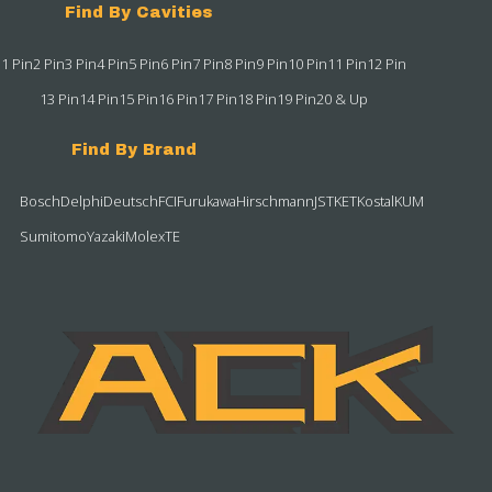
Find By Cavities
1 Pin
2 Pin
3 Pin
4 Pin
5 Pin
6 Pin
7 Pin
8 Pin
9 Pin
10 Pin
11 Pin
12 Pin
13 Pin
14 Pin
15 Pin
16 Pin
17 Pin
18 Pin
19 Pin
20 & Up
Find By Brand
Bosch
Delphi
Deutsch
FCI
Furukawa
Hirschmann
JST
KET
Kostal
KUM
Sumitomo
Yazaki
Molex
TE