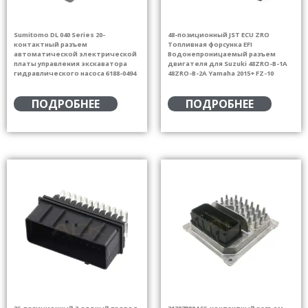
Sumitomo DL 040 Series 20-
48-позиционный JST ECU ZRO
контактный разъем
Топливная форсунка EFI
автоматической электрической
Водонепроницаемый разъем
платы управления экскаватора
двигателя для Suzuki 48ZRO-B-1A
гидравлического насоса 6188-0494
48ZRO-B-2A Yamaha 2015+ FZ-10
ПОДРОБНЕЕ
ПОДРОБНЕЕ
36-позиционный 3-рядный провод
313878004 66-контактный разъем