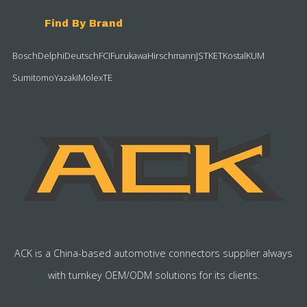
Find By Brand
Bosch
Delphi
Deutsch
FCI
Furukawa
Hirschmann
JST
KET
Kostal
KUM
Sumitomo
Yazaki
Molex
TE
ACK is a China-based automotive connectors supplier always
with turnkey OEM/ODM solutions for its clients.