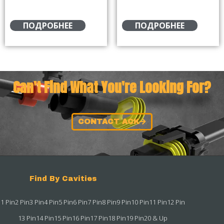
ПОДРОБНЕЕ
ПОДРОБНЕЕ
Can't Find What You're Looking For?
CONTACT ACK
Find By Cavities
1 Pin
2 Pin
3 Pin
4 Pin
5 Pin
6 Pin
7 Pin
8 Pin
9 Pin
10 Pin
11 Pin
12 Pin
13 Pin
14 Pin
15 Pin
16 Pin
17 Pin
18 Pin
19 Pin
20 & Up