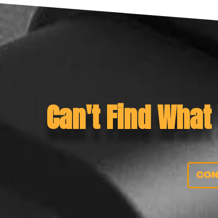
Can't Find What
CON