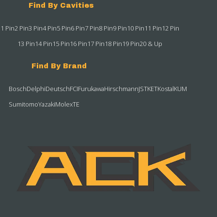
Find By Cavities
1 Pin
2 Pin
3 Pin
4 Pin
5 Pin
6 Pin
7 Pin
8 Pin
9 Pin
10 Pin
11 Pin
12 Pin
13 Pin
14 Pin
15 Pin
16 Pin
17 Pin
18 Pin
19 Pin
20 & Up
Find By Brand
Bosch
Delphi
Deutsch
FCI
Furukawa
Hirschmann
JST
KET
Kostal
KUM
Sumitomo
Yazaki
Molex
TE