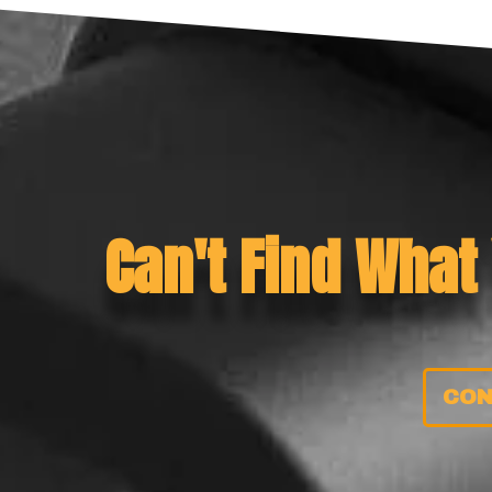
Can't Find What
CON