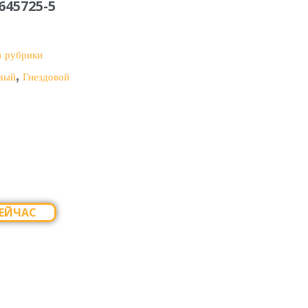
45725-5
з рубрики
,
мый
Гнездовой
ЕЙЧАС