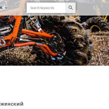
CK
 женский