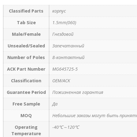
Classified Parts
корпус
Tab Size
1.5mm(060)
Male/Female
Гнездовой
Unsealed/Sealed
Запечатанный
Number of Poles
8-контактный
ACK Part Number
MG645725-5
Classification
OEM/ACK
Guarantee Period
Пожизненная гарантия
Free Sample
Да
MOQ
Небольшие заказы могут быть приняты
Operating
-40℃～120℃
Temperature