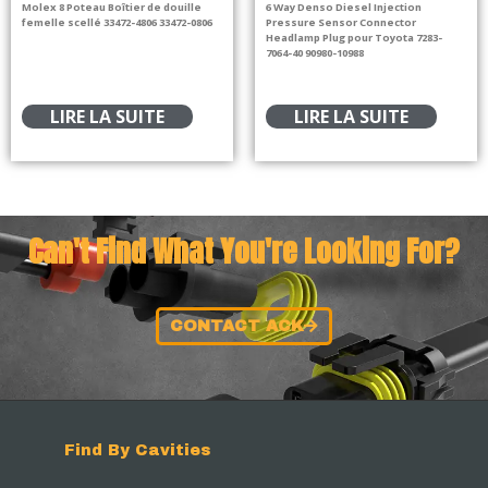
Molex 8 Poteau Boîtier de douille
6 Way Denso Diesel Injection
femelle scellé 33472-4806 33472-0806
Pressure Sensor Connector
Headlamp Plug pour Toyota 7283-
7064-40 90980-10988
LIRE LA SUITE
LIRE LA SUITE
Can't Find What You're Looking For?
CONTACT ACK
Find By Cavities