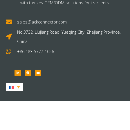
with turnkey OEM/ODM solutions for its clients.
sales@ackconnector.com
No.3732, Liujiang Road, Yueqing City, Zhejiang Province,
China
+86 183-5777-1056