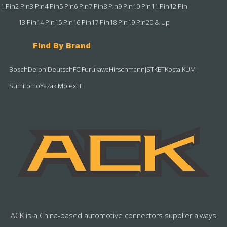
1 Pin
2 Pin
3 Pin
4 Pin
5 Pin
6 Pin
7 Pin
8 Pin
9 Pin
10 Pin
11 Pin
12 Pin
13 Pin
14 Pin
15 Pin
16 Pin
17 Pin
18 Pin
19 Pin
20 & Up
Find By Brand
Bosch
Delphi
Deutsch
FCI
Furukawa
Hirschmann
JST
KET
Kostal
KUM
Sumitomo
Yazaki
Molex
TE
ACK is a China-based automotive connectors supplier always