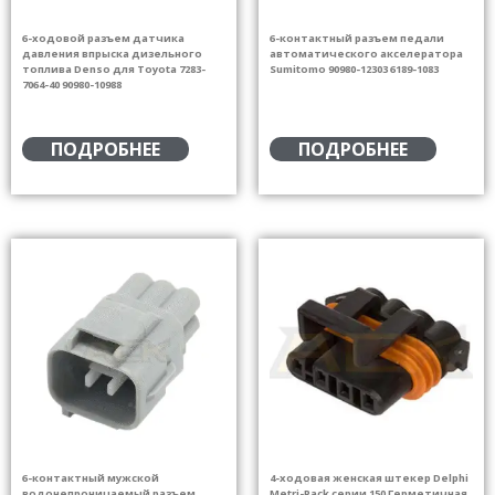
6-ходовой разъем датчика
6-контактный разъем педали
давления впрыска дизельного
автоматического акселератора
топлива Denso для Toyota 7283-
Sumitomo 90980-12303 6189-1083
7064-40 90980-10988
ПОДРОБНЕЕ
ПОДРОБНЕЕ
6-контактный мужской
4-ходовая женская штекер Delphi
водонепроницаемый разъем
Metri-Pack серии 150 Герметичная