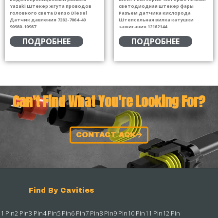
Yazaki Штекер жгута проводов
светодиодная штекер фары
головного света Denso Diesel
Разъем датчика кислорода
Датчик давления 7282-7064-40
Штепсельная вилка катушки
90980-10987
зажигания 12162144
ПОДРОБНЕЕ
ПОДРОБНЕЕ
Can't Find What You're Looking For?
CONTACT ACK
Find By Cavities
1 Pin
2 Pin
3 Pin
4 Pin
5 Pin
6 Pin
7 Pin
8 Pin
9 Pin
10 Pin
11 Pin
12 Pin