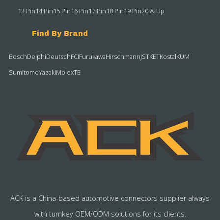
13 Pin
14 Pin
15 Pin
16 Pin
17 Pin
18 Pin
19 Pin
20 & Up
Find By Brand
Bosch
Delphi
Deutsch
FCI
Furukawa
Hirschmann
JST
KET
Kostal
KUM
Sumitomo
Yazaki
Molex
TE
ACK is a China-based automotive connectors supplier always
with turnkey OEM/ODM solutions for its clients.