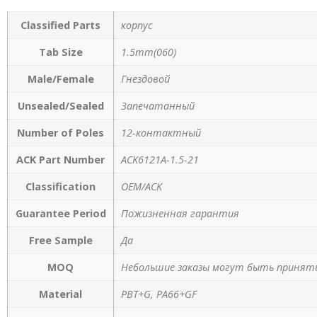
Classified Parts
корпус
Tab Size
1.5mm(060)
Male/Female
Гнездовой
Unsealed/Sealed
Запечатанный
Number of Poles
12-контактный
ACK Part Number
ACK6121A-1.5-21
Classification
OEM/ACK
Guarantee Period
Пожизненная гарантия
Free Sample
Да
MOQ
Небольшие заказы могут быть приняты
Material
PBT+G, PA66+GF