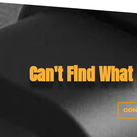
Can't Find What
CON