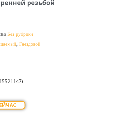
тренней резьбой
ика
Без рубрики
,
ицаемый
Гнездовой
(15521147)
ЕЙЧАС