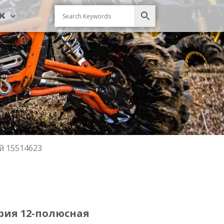
CK
й 15514623
ерия 12-полюсная