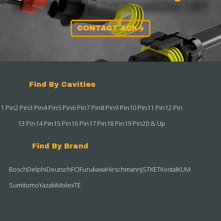
CONTACT ACK
Find By Cavities
1 Pin
2 Pin
3 Pin
4 Pin
5 Pin
6 Pin
7 Pin
8 Pin
9 Pin
10 Pin
11 Pin
12 Pin
13 Pin
14 Pin
15 Pin
16 Pin
17 Pin
18 Pin
19 Pin
20 & Up
Find By Brand
Bosch
Delphi
Deutsch
FCI
Furukawa
Hirschmann
JST
KET
Kostal
KUM
Sumitomo
Yazaki
Molex
TE