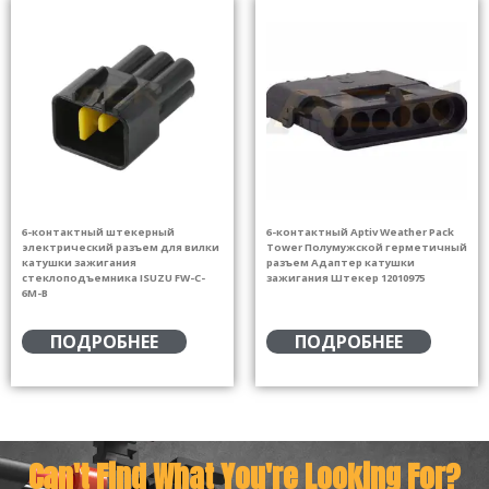
6-контактный штекерный
6-контактный Aptiv Weather Pack
электрический разъем для вилки
Tower Полумужской герметичный
катушки зажигания
разъем Адаптер катушки
стеклоподъемника ISUZU FW-C-
зажигания Штекер 12010975
6M-B
ПОДРОБНЕЕ
ПОДРОБНЕЕ
Can't Find What You're Looking For?