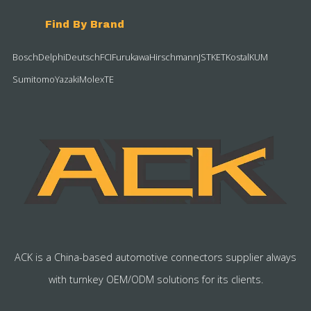
Find By Brand
Bosch
Delphi
Deutsch
FCI
Furukawa
Hirschmann
JST
KET
Kostal
KUM
Sumitomo
Yazaki
Molex
TE
ACK is a China-based automotive connectors supplier always
with turnkey OEM/ODM solutions for its clients.