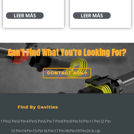
LEER MÁS
LEER MÁS
Can't Find What You're Looking For?
CONTACT ACK
Find By Cavities
1 Pin
2 Pin
3 Pin
4 Pin
5 Pin
6 Pin
7 Pin
8 Pin
9 Pin
10 Pin
11 Pin
12 Pin
13 Pin
14 Pin
15 Pin
16 Pin
17 Pin
18 Pin
19 Pin
20 & Up