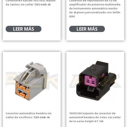
Conectores Kaizen YES/YESC macho
Conector de reproductor de CD de
de 2 pines sin sellar 7282-6445-40
amplificador de potencia multimedia
de instrumento automático macho
de 20 pines personalizado con 34729-
0202
LEER MÁS
LEER MÁS
Conector automático hembra sin
15332129 Conjunto de conector de
sellar de 4 orificios 7283-6446-40
automóvil hembra de 2 vías sin sellar
de la serie Delphi GT 150