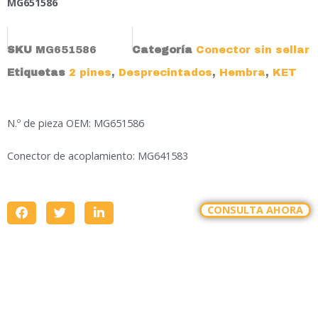
MG651586
SKU
MG651586
Categoría
Conector sin sellar
Etiquetas
2 pines
,
Desprecintados
,
Hembra
,
KET
N.º de pieza OEM: MG651586
Conector de acoplamiento: MG641583
CONSULTA AHORA