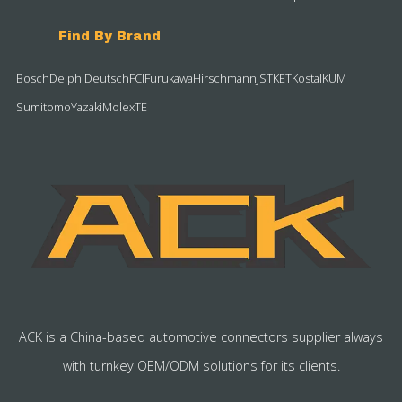
Find By Brand
Bosch
Delphi
Deutsch
FCI
Furukawa
Hirschmann
JST
KET
Kostal
KUM
Sumitomo
Yazaki
Molex
TE
ACK is a China-based automotive connectors supplier always
with turnkey OEM/ODM solutions for its clients.