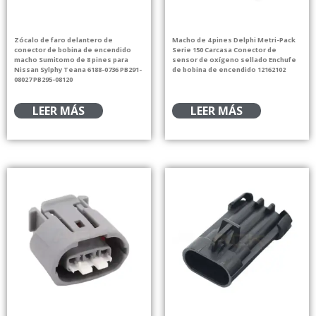
Zócalo de faro delantero de
Macho de 4 pines Delphi Metri-Pack
conector de bobina de encendido
Serie 150 Carcasa Conector de
macho Sumitomo de 8 pines para
sensor de oxígeno sellado Enchufe
Nissan Sylphy Teana 6188-0736 PB291-
de bobina de encendido 12162102
08027 PB295-08120
LEER MÁS
LEER MÁS