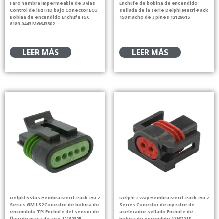
Faro hembra impermeable de 3 vías
Enchufe de bobina de encendido
Control de luz HID bajo Conector ECU
sellada de la serie Delphi Metri-Pack
Bobina de encendido Enchufe IGC
150 macho de 3 pines 12129615
6189-0443 MG643302
LEER MÁS
LEER MÁS
Delphi 5 Vías Hembra Metri-Pack 150.2
Delphi 2 Way Hembra Metri-Pack 150.2
Series GM LS2 Conector de bobina de
Series Conector de inyector de
encendido TPI Enchufe del sensor de
acelerador sellado Enchufe de
flujo de masa de aire 12162825
bobina de encendido 12162215