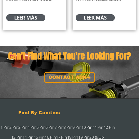
LEER MÁS
LEER MÁS
Can't Find What You're Looking For?
CONTACT ACK
Find By Cavities
1 Pin
2 Pin
3 Pin
4 Pin
5 Pin
6 Pin
7 Pin
8 Pin
9 Pin
10 Pin
11 Pin
12 Pin
13 Pin
14 Pin
15 Pin
16 Pin
17 Pin
18 Pin
19 Pin
20 & Up