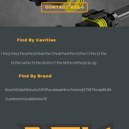
CONTACT ACK
Find By Cavities
1 Pin
2 Pin
3 Pin
4 Pin
5 Pin
6 Pin
7 Pin
8 Pin
9 Pin
10 Pin
11 Pin
12 Pin
13 Pin
14 Pin
15 Pin
16 Pin
17 Pin
18 Pin
19 Pin
20 & Up
Find By Brand
Bosch
Delphi
Deutsch
FCI
Furukawa
Hirschmann
JST
KET
Kostal
KUM
Sumitomo
Yazaki
Molex
TE