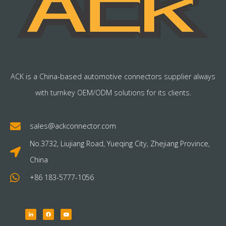
ACK is a China-based automotive connectors supplier always
with turnkey OEM/ODM solutions for its clients.
sales@ackconnector.com
No.3732, Liujiang Road, Yueqing City, Zhejiang Province,
China
+86 183-5777-1056