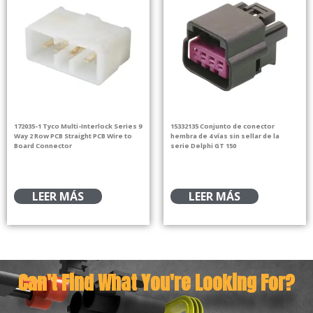
172035-1 Tyco Multi-Interlock Series 9
15332135 Conjunto de conector
Way 2 Row PCB Straight PCB Wire to
hembra de 4 vías sin sellar de la
Board Connector
serie Delphi GT 150
LEER MÁS
LEER MÁS
Can't Find What You're Looking For?