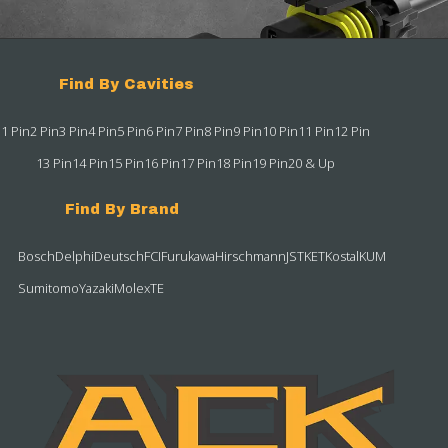
Find By Cavities
1 Pin
2 Pin
3 Pin
4 Pin
5 Pin
6 Pin
7 Pin
8 Pin
9 Pin
10 Pin
11 Pin
12 Pin
13 Pin
14 Pin
15 Pin
16 Pin
17 Pin
18 Pin
19 Pin
20 & Up
Find By Brand
Bosch
Delphi
Deutsch
FCI
Furukawa
Hirschmann
JST
KET
Kostal
KUM
Sumitomo
Yazaki
Molex
TE