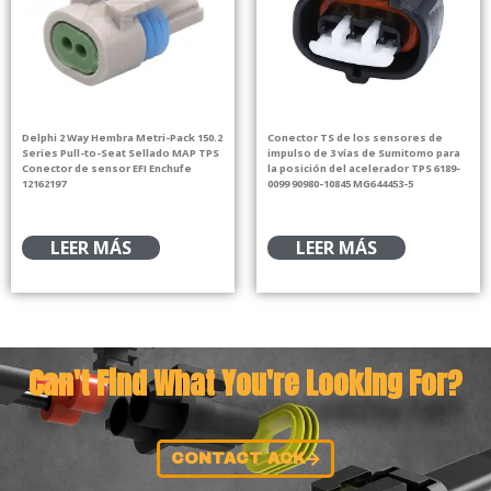
Delphi 2 Way Hembra Metri-Pack 150.2
Conector TS de los sensores de
Series Pull-to-Seat Sellado MAP TPS
impulso de 3 vías de Sumitomo para
Conector de sensor EFI Enchufe
la posición del acelerador TPS 6189-
12162197
0099 90980-10845 MG644453-5
LEER MÁS
LEER MÁS
Can't Find What You're Looking For?
CONTACT ACK