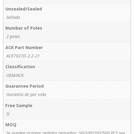
Unsealed/Sealed
Sellado
Number of Poles
2 pines
ACK Part Number
ACK7027D-2.2-21
Classification
OEM/ACK
Guarantee Period
Garantía de por vida
Free Sample
Sí
MOQ
Se pueden aceptar pedidos pequeños; 50/100/200/500 PCS por