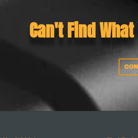
Can't Find What
CON