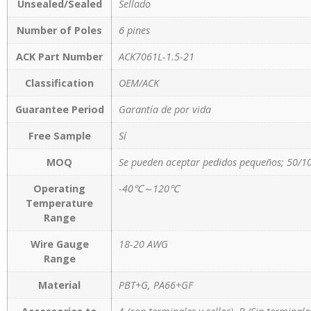
Unsealed/Sealed
Sellado
Number of Poles
6 pines
ACK Part Number
ACK7061L-1.5-21
Classification
OEM/ACK
Guarantee Period
Garantía de por vida
Free Sample
Sí
MOQ
Se pueden aceptar pedidos pequeños; 50/1
Operating
-40℃～120℃
Temperature
Range
Wire Gauge
18-20 AWG
Range
Material
PBT+G, PA66+GF