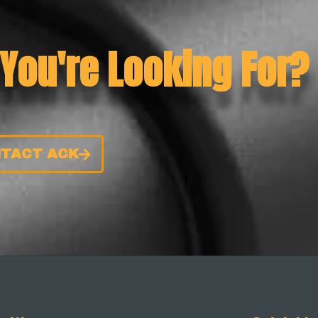
 You're Looking For?
TACT ACK