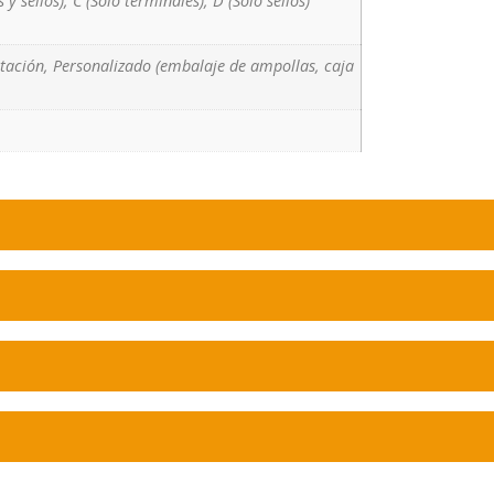
 y sellos), C (Sólo terminales), D (Sólo sellos)
rtación, Personalizado (embalaje de ampollas, caja