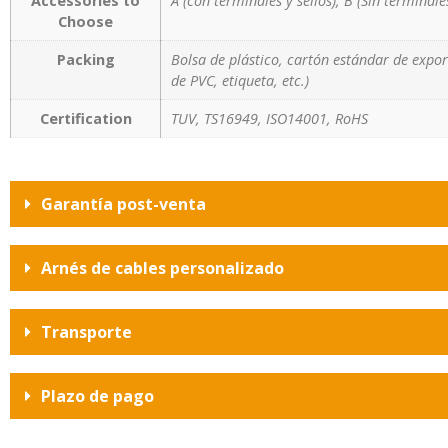
Accessories to
A (con terminales y sellos), B (Sin terminales
Choose
Packing
Bolsa de plástico, cartón estándar de expo
de PVC, etiqueta, etc.)
Certification
TUV, TS16949, ISO14001, RoHS
Garantía post-venta
Arnés de cables personalizado
Transporte
Plazo de pago