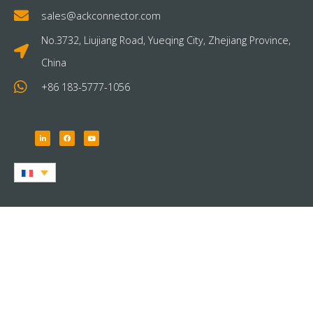
sales@ackconnector.com
No.3732, Liujiang Road, Yueqing City, Zhejiang Province,
China
+86 183-5777-1056