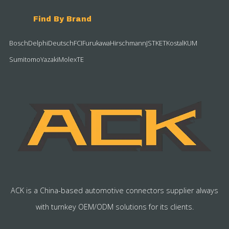
Find By Brand
Bosch
Delphi
Deutsch
FCI
Furukawa
Hirschmann
JST
KET
Kostal
KUM
Sumitomo
Yazaki
Molex
TE
ACK is a China-based automotive connectors supplier always
with turnkey OEM/ODM solutions for its clients.