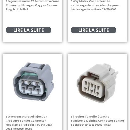
8 façons étanche TE Automotive Wire
6 Way Molex Connecteur de
Connector Nitrogen Oxygen Sensor
sertissage de prise étanche pour
Plug 1-1418479-1
l’éclairage de voiture 33472-0606
LIRE LA SUITE
LIRE LA SUITE
6 Way Denso Diesel Injection
6 broches femelle étanche
Pressure Sensor Connector
Sumitomo Lighting Connector Sensor
Headlamp Plug pour Toyota 7283-
Socket 6189-0323 90980-11663
7064-40 90980-10988