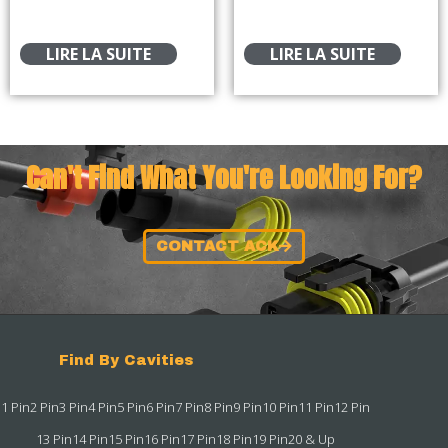
LIRE LA SUITE
LIRE LA SUITE
Can't Find What You're Looking For?
CONTACT ACK
Find By Cavities
1 Pin
2 Pin
3 Pin
4 Pin
5 Pin
6 Pin
7 Pin
8 Pin
9 Pin
10 Pin
11 Pin
12 Pin
13 Pin
14 Pin
15 Pin
16 Pin
17 Pin
18 Pin
19 Pin
20 & Up