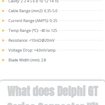
Cavity: 2 3 4 5 6 8 10 12 14 16
Cable Range (mm2): 0.35-5.0
Current Range (AMPS): 0-25
Temp Range (℃): -40 to 125
Resistance: <10mΩ@20mV
Voltage Drop: <4.0mV/amp
Blade Width (mm): 2.8
What does Delphi GT