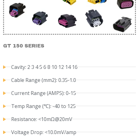
GT 150 SERIES
Cavity: 2 3 4 5 6 8 10 12 14 16
Cable Range (mm2): 0.35-1.0
Current Range (AMPS): 0-15
Temp Range (℃): -40 to 125
Resistance: <10mΩ@20mV
Voltage Drop: <10.0mV/amp