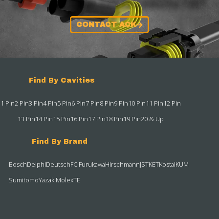
CONTACT ACK
Find By Cavities
1 Pin
2 Pin
3 Pin
4 Pin
5 Pin
6 Pin
7 Pin
8 Pin
9 Pin
10 Pin
11 Pin
12 Pin
13 Pin
14 Pin
15 Pin
16 Pin
17 Pin
18 Pin
19 Pin
20 & Up
Find By Brand
Bosch
Delphi
Deutsch
FCI
Furukawa
Hirschmann
JST
KET
Kostal
KUM
Sumitomo
Yazaki
Molex
TE