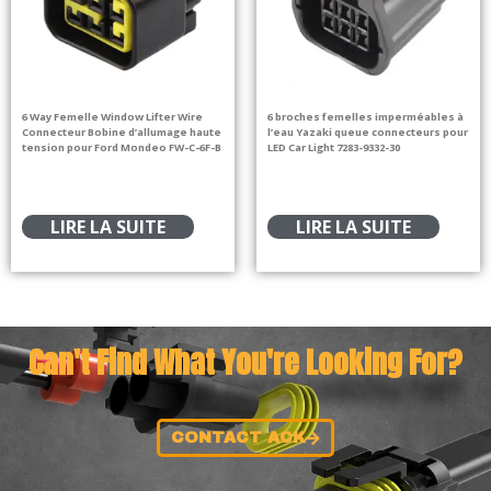
6 Way Femelle Window Lifter Wire
6 broches femelles imperméables à
Connecteur Bobine d’allumage haute
l’eau Yazaki queue connecteurs pour
tension pour Ford Mondeo FW-C-6F-B
LED Car Light 7283-9332-30
LIRE LA SUITE
LIRE LA SUITE
Can't Find What You're Looking For?
CONTACT ACK