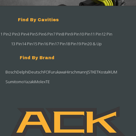
Find By Cavities
1 Pin
2 Pin
3 Pin
4 Pin
5 Pin
6 Pin
7 Pin
8 Pin
9 Pin
10 Pin
11 Pin
12 Pin
13 Pin
14 Pin
15 Pin
16 Pin
17 Pin
18 Pin
19 Pin
20 & Up
Find By Brand
Bosch
Delphi
Deutsch
FCI
Furukawa
Hirschmann
JST
KET
Kostal
KUM
Sumitomo
Yazaki
Molex
TE