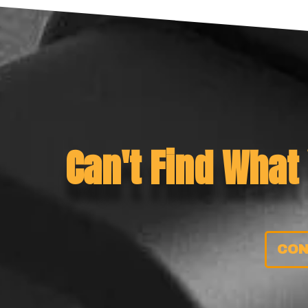
Can't Find What
CON