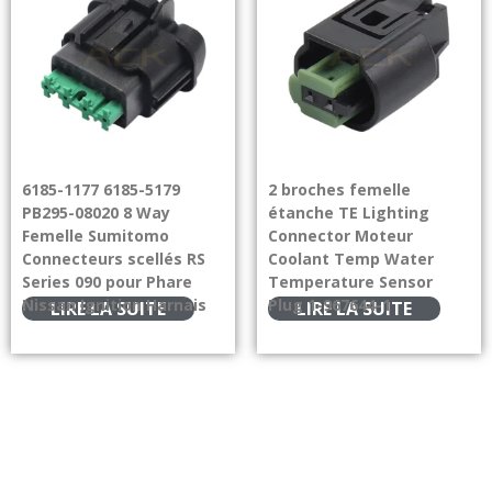
6185-1177 6185-5179
2 broches femelle
PB295-08020 8 Way
étanche TE Lighting
Femelle Sumitomo
Connector Moteur
Connecteurs scellés RS
Coolant Temp Water
Series 090 pour Phare
Temperature Sensor
Nissan Ignition Harnais
Plug 1-967644-1
LIRE LA SUITE
LIRE LA SUITE