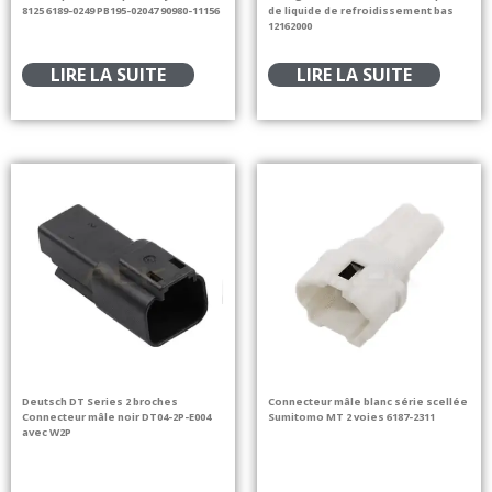
8125 6189-0249 PB195-02047 90980-11156
de liquide de refroidissement bas
12162000
LIRE LA SUITE
LIRE LA SUITE
Deutsch DT Series 2 broches
Connecteur mâle blanc série scellée
Connecteur mâle noir DT04-2P-E004
Sumitomo MT 2 voies 6187-2311
avec W2P