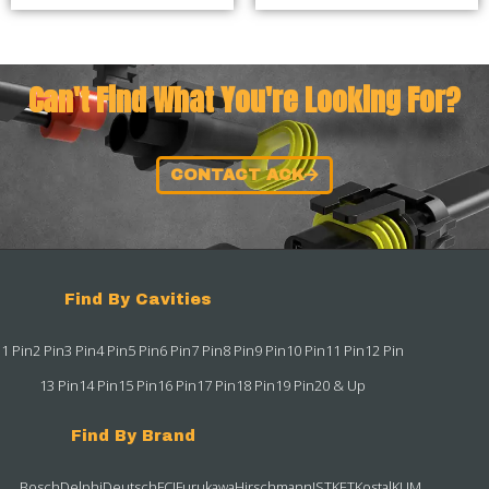
Can't Find What You're Looking For?
CONTACT ACK
Find By Cavities
1 Pin
2 Pin
3 Pin
4 Pin
5 Pin
6 Pin
7 Pin
8 Pin
9 Pin
10 Pin
11 Pin
12 Pin
13 Pin
14 Pin
15 Pin
16 Pin
17 Pin
18 Pin
19 Pin
20 & Up
Find By Brand
Bosch
Delphi
Deutsch
FCI
Furukawa
Hirschmann
JST
KET
Kostal
KUM