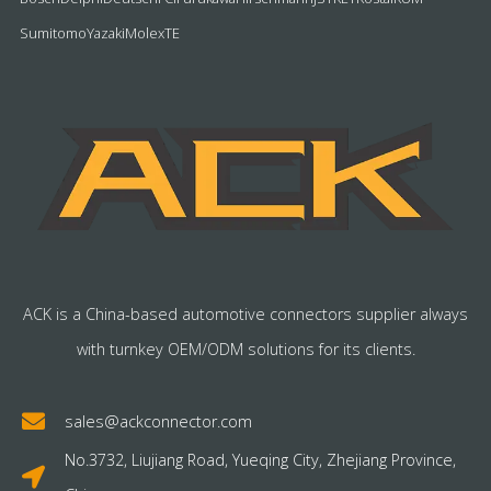
Sumitomo
Yazaki
Molex
TE
ACK is a China-based automotive connectors supplier always
with turnkey OEM/ODM solutions for its clients.
sales@ackconnector.com
No.3732, Liujiang Road, Yueqing City, Zhejiang Province,