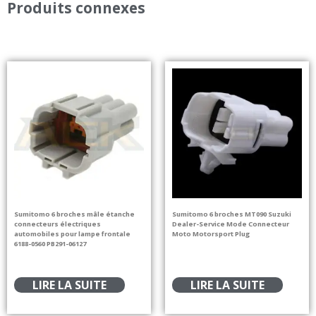
Produits connexes
Sumitomo 6 broches mâle étanche
Sumitomo 6 broches MT090 Suzuki
connecteurs électriques
Dealer-Service Mode Connecteur
automobiles pour lampe frontale
Moto Motorsport Plug
6188-0560 PB291-06127
LIRE LA SUITE
LIRE LA SUITE