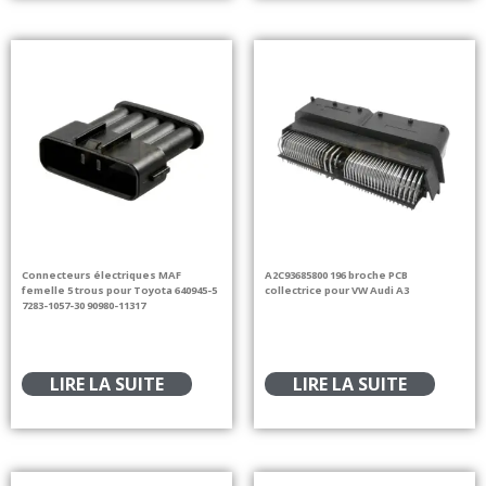
Connecteurs électriques MAF
A2C93685800 196 broche PCB
femelle 5 trous pour Toyota 640945-5
collectrice pour VW Audi A3
7283-1057-30 90980-11317
LIRE LA SUITE
LIRE LA SUITE