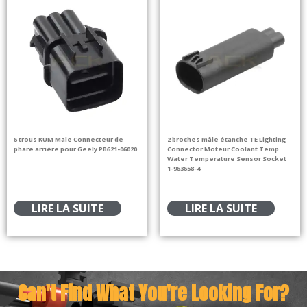
6 trous KUM Male Connecteur de
2 broches mâle étanche TE Lighting
phare arrière pour Geely PB621-06020
Connector Moteur Coolant Temp
Water Temperature Sensor Socket
1-963658-4
LIRE LA SUITE
LIRE LA SUITE
Can't Find What You're Looking For?