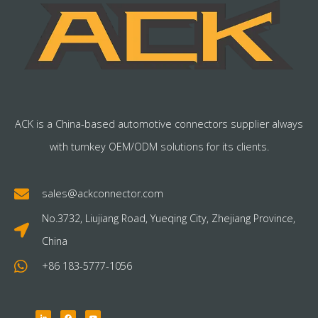
ACK is a China-based automotive connectors supplier always
with turnkey OEM/ODM solutions for its clients.
sales@ackconnector.com
No.3732, Liujiang Road, Yueqing City, Zhejiang Province,
China
+86 183-5777-1056