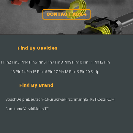
CONTACT ACK
Find By Cavities
1 Pin
2 Pin
3 Pin
4 Pin
5 Pin
6 Pin
7 Pin
8 Pin
9 Pin
10 Pin
11 Pin
12 Pin
13 Pin
14 Pin
15 Pin
16 Pin
17 Pin
18 Pin
19 Pin
20 & Up
Find By Brand
Bosch
Delphi
Deutsch
FCI
Furukawa
Hirschmann
JST
KET
Kostal
KUM
Sumitomo
Yazaki
Molex
TE