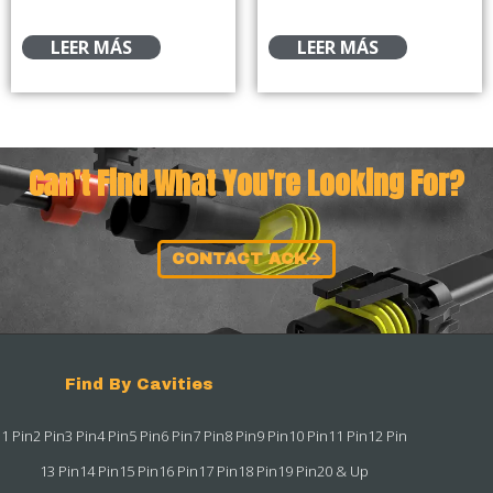
LEER MÁS
LEER MÁS
Can't Find What You're Looking For?
CONTACT ACK
Find By Cavities
1 Pin
2 Pin
3 Pin
4 Pin
5 Pin
6 Pin
7 Pin
8 Pin
9 Pin
10 Pin
11 Pin
12 Pin
13 Pin
14 Pin
15 Pin
16 Pin
17 Pin
18 Pin
19 Pin
20 & Up