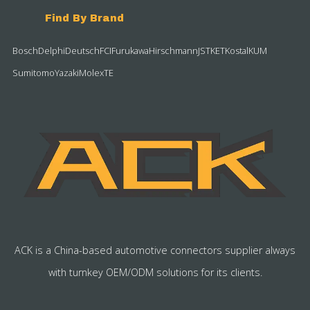
Find By Brand
Bosch
Delphi
Deutsch
FCI
Furukawa
Hirschmann
JST
KET
Kostal
KUM
Sumitomo
Yazaki
Molex
TE
ACK is a China-based automotive connectors supplier always
with turnkey OEM/ODM solutions for its clients.