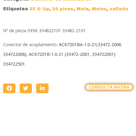
Etiquetas
20 & Up
,
20 pines
,
Male
,
Molex
,
sellado
Nº de pieza OEM: 334822101 33482-2101
Conector de acoplamiento:
ACK7201BA-1.0-21(33472-2006
334722006)
,
ACK7201B-1.0-21 (33472-2001, 334722001)
334722501
CONSULTA AHORA