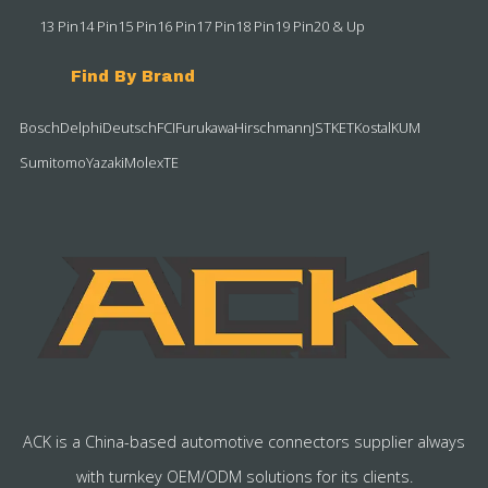
13 Pin
14 Pin
15 Pin
16 Pin
17 Pin
18 Pin
19 Pin
20 & Up
Find By Brand
Bosch
Delphi
Deutsch
FCI
Furukawa
Hirschmann
JST
KET
Kostal
KUM
Sumitomo
Yazaki
Molex
TE
ACK is a China-based automotive connectors supplier always
with turnkey OEM/ODM solutions for its clients.