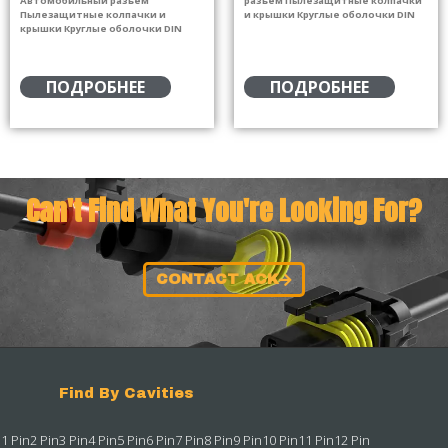
Автомобильный разъем
разъем Пылезащитные колпачки
Пылезащитные колпачки и
и крышки Круглые оболочки DIN
крышки Круглые оболочки DIN
ПОДРОБНЕЕ
ПОДРОБНЕЕ
Can't Find What You're Looking For?
CONTACT ACK
Find By Cavities
1 Pin
2 Pin
3 Pin
4 Pin
5 Pin
6 Pin
7 Pin
8 Pin
9 Pin
10 Pin
11 Pin
12 Pin