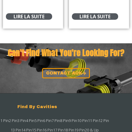
LIRE LA SUITE
LIRE LA SUITE
Can't Find What You're Looking For?
CONTACT ACK
Find By Cavities
1 Pin
2 Pin
3 Pin
4 Pin
5 Pin
6 Pin
7 Pin
8 Pin
9 Pin
10 Pin
11 Pin
12 Pin
13 Pin
14 Pin
15 Pin
16 Pin
17 Pin
18 Pin
19 Pin
20 & Up