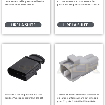
Connecteur mâle personnalisé à 6
6 trous KUM Male Connecteur de
broches avec 1 928 404 629
phare arrière pour Geely PB621-06020
LIRE LA SUITE
LIRE LA SUITE
5 broches scellé phare mâle feu
2 broches Sumitomo 090 Connecteur
arrière VW connecteur 6N0 973 805
de lampe antibrouillard automobile
pour Toyota 6188-0294 90980-11486