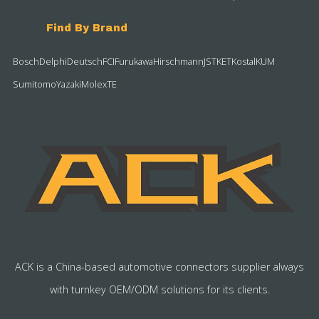
Find By Brand
Bosch
Delphi
Deutsch
FCI
Furukawa
Hirschmann
JST
KET
Kostal
KUM
Sumitomo
Yazaki
Molex
TE
ACK is a China-based automotive connectors supplier always
with turnkey OEM/ODM solutions for its clients.