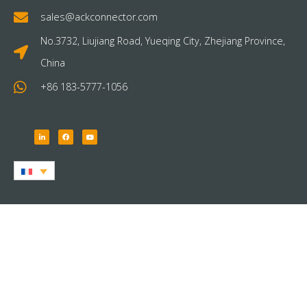
sales@ackconnector.com
No.3732, Liujiang Road, Yueqing City, Zhejiang Province,
China
+86 183-5777-1056