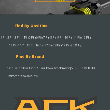
Find By Cavities
1 Pin
2 Pin
3 Pin
4 Pin
5 Pin
6 Pin
7 Pin
8 Pin
9 Pin
10 Pin
11 Pin
12 Pin
13 Pin
14 Pin
15 Pin
16 Pin
17 Pin
18 Pin
19 Pin
20 & Up
Find By Brand
Bosch
Delphi
Deutsch
FCI
Furukawa
Hirschmann
JST
KET
Kostal
KUM
Sumitomo
Yazaki
Molex
TE