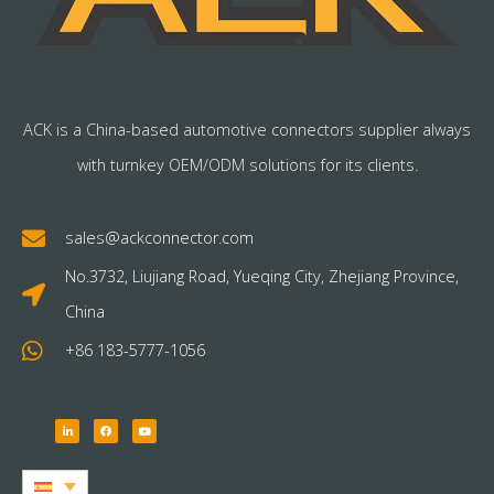
ACK is a China-based automotive connectors supplier always
with turnkey OEM/ODM solutions for its clients.
sales@ackconnector.com
No.3732, Liujiang Road, Yueqing City, Zhejiang Province,
China
+86 183-5777-1056